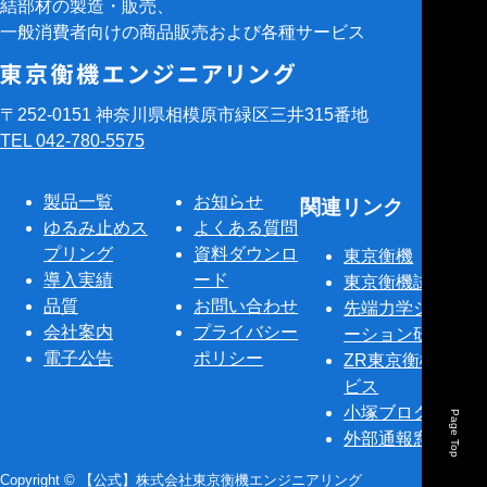
結部材の製造・販売、
一般消費者向けの商品販売および各種サービス
〒252-0151 神奈川県相模原市緑区三井315番地
TEL 042-780-5575
製品一覧
お知らせ
関連リンク
ゆるみ止めス
よくある質問
プリング
資料ダウンロ
東京衡機
導入実績
ード
東京衡機試験機
品質
お問い合わせ
先端力学シミュレ
会社案内
プライバシー
ーション研究所
電子公告
ポリシー
ZR東京衡機サー
ビス
小塚ブログ
Page Top
外部通報窓口
Copyright © 【公式】株式会社東京衡機エンジニアリング