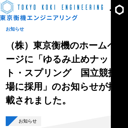
せ
資
料
お知らせ
ダ
ウ
（株）東京衡機のホームペ
ン
ロ
ージに「ゆるみ止めナッ
ー
ド
ト・スプリング 国立競技
資
料
場に採用」のお知らせが掲
DL
載されました。
お知らせ