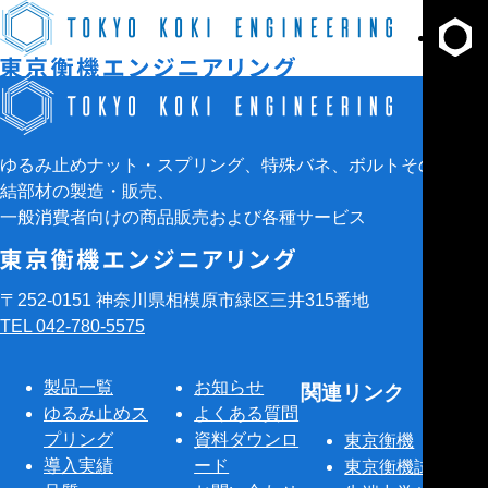
せ
資
料
ダ
ウ
ゆるみ止めナット・スプリング、特殊バネ、ボルトその他の締
ン
結部材の製造・販売、
ロ
一般消費者向けの商品販売および各種サービス
ー
ド
資
料
〒252-0151 神奈川県相模原市緑区三井315番地
DL
TEL 042-780-5575
製品一覧
お知らせ
関連リンク
ゆるみ止めス
よくある質問
プリング
資料ダウンロ
東京衡機
導入実績
ード
東京衡機試験機