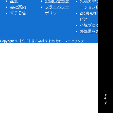
品質
お問い合わせ
先端力学シミュレ
会社案内
プライバシー
ーション研究所
電子公告
ポリシー
ZR東京衡機サー
ビス
小塚ブログ
外部通報窓口
Copyright © 【公式】株式会社東京衡機エンジニアリング
Page Top